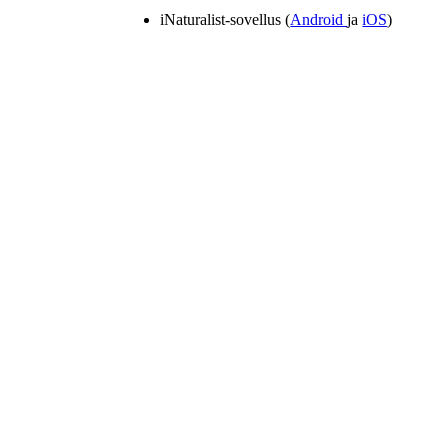
iNaturalist-sovellus (
Android
ja
iOS
)