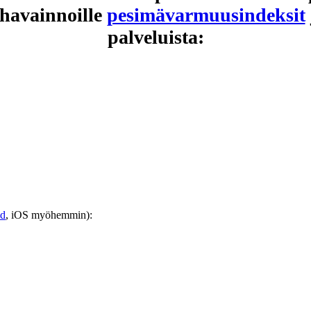
 havainnoille
pesimävarmuusindeksit
palveluista:
id
, iOS myöhemmin):