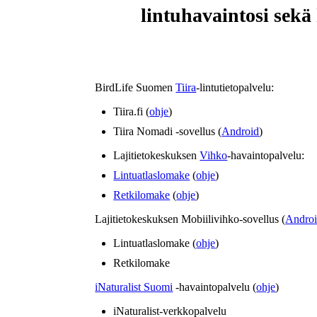
lintuhavaintosi sekä
BirdLife Suomen
Tiira
-lintutietopalvelu:
Tiira.fi (
ohje
)
Tiira Nomadi -sovellus (
Android
)
Lajitietokeskuksen
Vihko
-havaintopalvelu:
Lintuatlaslomake
(
ohje
)
Retkilomake
(
ohje
)
Lajitietokeskuksen Mobiilivihko-sovellus (
Andro
Lintuatlaslomake (
ohje
)
Retkilomake
iNaturalist Suomi
-havaintopalvelu (
ohje
)
iNaturalist-verkkopalvelu