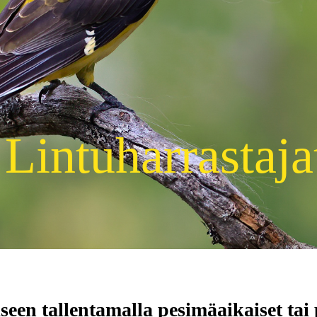
Lintuharrastaja
kseen tallentamalla pesimäaikaiset tai 