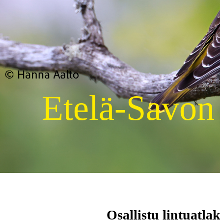
Etelä-Savon
Osallistu lintuatla