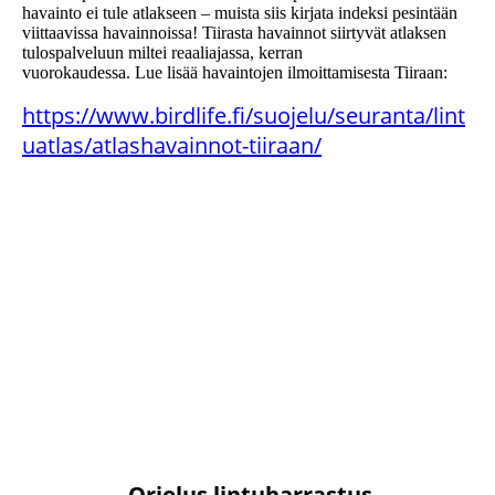
havainto ei tule atlakseen – muista siis kirjata indeksi pesintään
viittaavissa havainnoissa! Tiirasta havainnot siirtyvät atlaksen
tulospalveluun miltei reaaliajassa, kerran
vuorokaudessa. Lue lisää havaintojen ilmoittamisesta Tiiraan:
https://www.birdlife.fi/suojelu/seuranta/lint
uatlas/atlashavainnot-tiiraan/
Oriolus lintuharrastus