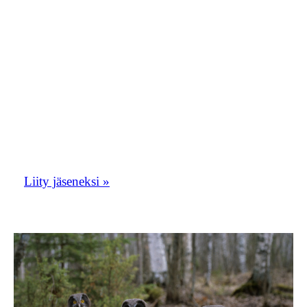
liittyä Orioluspostiin”. Toivomme, että
Orioluspostista tulisi vilkas
keskustelupalsta. Oriolusposti toimii myös
yhdistyksen tiedotuskanavana.
Liity tästä Etelä-Savon lintuharrastajien
porukkaan!
Liity jäseneksi »