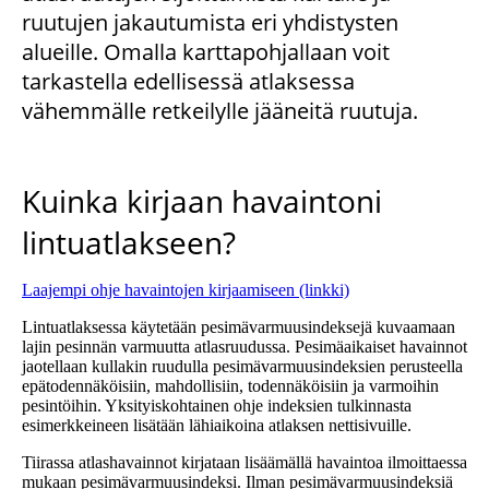
ruutujen jakautumista eri yhdistysten
alueille. Omalla karttapohjallaan voit
tarkastella edellisessä atlaksessa
vähemmälle retkeilylle jääneitä ruutuja.
Kuinka kirjaan havaintoni
lintuatlakseen?
Laajempi ohje havaintojen kirjaamiseen (linkki)
Lintuatlaksessa käytetään pesimävarmuusindeksejä kuvaamaan
lajin pesinnän varmuutta atlasruudussa. Pesimäaikaiset havainnot
jaotellaan kullakin ruudulla pesimävarmuusindeksien perusteella
epätodennäköisiin, mahdollisiin, todennäköisiin ja varmoihin
pesintöihin. Yksityiskohtainen ohje indeksien tulkinnasta
esimerkkeineen lisätään lähiaikoina atlaksen nettisivuille.
Tiirassa atlashavainnot kirjataan lisäämällä havaintoa ilmoittaessa
mukaan pesimävarmuusindeksi. Ilman pesimävarmuusindeksiä