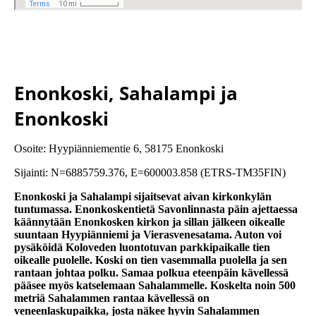
Enonkoski, Sahalampi ja
Enonkoski
Osoite: Hyypiänniementie 6, 58175 Enonkoski
Sijainti: N=6885759.376, E=600003.858 (ETRS-TM35FIN)
Enonkoski ja Sahalampi sijaitsevat aivan kirkonkylän
tuntumassa. Enonkoskentietä Savonlinnasta päin ajettaessa
käännytään Enonkosken kirkon ja sillan jälkeen oikealle
suuntaan Hyypiänniemi ja Vierasvenesatama. Auton voi
pysäköidä Koloveden luontotuvan parkkipaikalle tien
oikealle puolelle. Koski on tien vasemmalla puolella ja sen
rantaan johtaa polku. Samaa polkua eteenpäin kävellessä
pääsee myös katselemaan Sahalammelle. Koskelta noin 500
metriä Sahalammen rantaa kävellessä on
veneenlaskupaikka, josta näkee hyvin Sahalammen