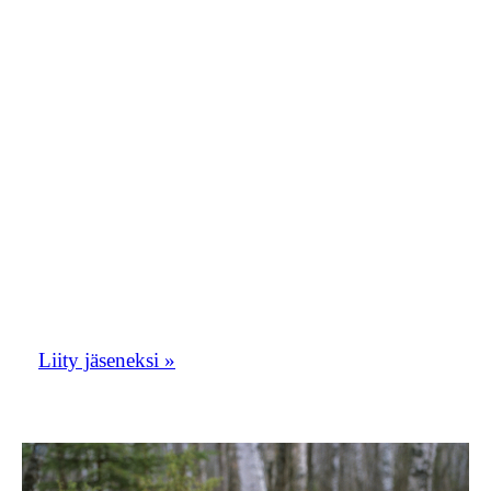
moderaattori1.oriolusposti@gmail.com.
Kirjoita viestiin nimesi ja teksti ”haluan
liittyä Orioluspostiin”. Toivomme, että
Orioluspostista tulisi vilkas
keskustelupalsta. Oriolusposti toimii myös
yhdistyksen tiedotuskanavana.
Liity tästä Etelä-Savon lintuharrastajien
porukkaan!
Liity jäseneksi »