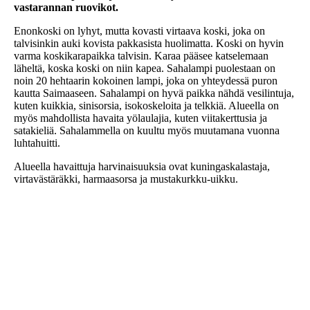
vastarannan ruovikot.
Enonkoski on lyhyt, mutta kovasti virtaava koski, joka on
talvisinkin auki kovista pakkasista huolimatta. Koski on hyvin
varma koskikarapaikka talvisin. Karaa pääsee katselemaan
läheltä, koska koski on niin kapea. Sahalampi puolestaan on
noin 20 hehtaarin kokoinen lampi, joka on yhteydessä puron
kautta Saimaaseen. Sahalampi on hyvä paikka nähdä vesilintuja,
kuten kuikkia, sinisorsia, isokoskeloita ja telkkiä. Alueella on
myös mahdollista havaita yölaulajia, kuten viitakerttusia ja
satakieliä. Sahalammella on kuultu myös muutamana vuonna
luhtahuitti.
Alueella havaittuja harvinaisuuksia ovat kuningaskalastaja,
virtavästäräkki, harmaasorsa ja mustakurkku-uikku.