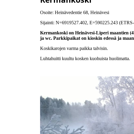
Osoite: Heinävedentie 68, Heinävesi
Sijainti: N=6919527.402, E=590225.243 (ETR
Kermankoski on Heinävesi-Liperi maantien (47
ja wc. Parkkipaikat on kioskin edessä ja maan
Koskikarojen varma paikka talvisin.
Luhtahuitti kuultu kosken kuohuista huolimatta.