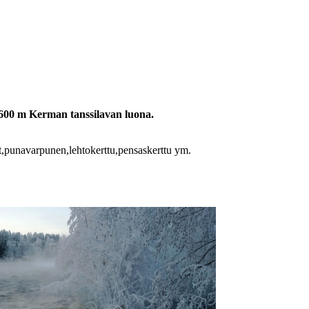
 600 m Kerman tanssilavan luona.
set,punavarpunen,lehtokerttu,pensaskerttu ym.