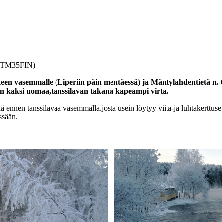
S-TM35FIN)
keen vasemmalle (Liperiin päin mentäessä) ja Mäntylahdentietä n.
n kaksi uomaa,tanssilavan takana kapeampi virta.
dä ennen tanssilavaa vasemmalla,josta usein löytyy viita-ja luhtakerttu
ssään.