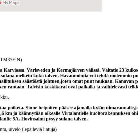
S-TM35FIN)
 Karviossa. Varisveden ja Kermajärven välissä. Valtatie 23 kulkee
y sulana melkein koko talven. Havannointia voi tehdä molemmin pu
hallituksen säästöistä johtuen,joten omat puut mukaan. Kanavan p
 rantaan. Talvisin koskikarat ovat paikalla ja vaihtelevasti telkk
ikku.
taa poiketa. Sinne helpoiten pääsee ajamalla kylän uimarannalle,
6 km ja käännytään oikealle Virtalantielle huoltorakennuksen ohi
antie 5A. Hovinsalmi pysyy sulana talven.
u, uivelo (lepäileviä lintuja)