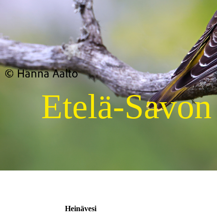
Etelä-Savon
Heinävesi