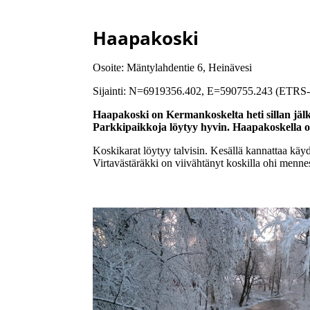
Haapakoski
Osoite: Mäntylahdentie 6, Heinävesi
Sijainti: N=6919356.402, E=590755.243 (ETR
Haapakoski on Kermankoskelta heti sillan jäl
Parkkipaikkoja löytyy hyvin. Haapakoskella o
Koskikarat löytyy talvisin. Kesällä kannattaa käy
Virtavästäräkki on viivähtänyt koskilla ohi menne