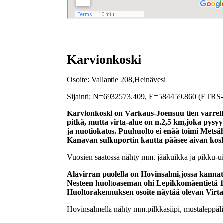
Karvionkoski
Osoite: Vallantie 208,Heinävesi
Sijainti: N=6932573.409, E=584459.860 (ETR
Karvionkoski on Varkaus-Joensuu tien varrella
pitkä, mutta virta-alue on n.2,5 km,joka pysy
ja nuotiokatos. Puuhuolto ei enää toimi Metsä
Kanavan sulkuportin kautta pääsee aivan kosken
Vuosien saatossa nähty mm. jääkuikka ja pikku-u
Alavirran puolella on Hovinsalmi,jossa kannat
Nesteen huoltoaseman ohi Lepikkomäentietä 1,
Huoltorakennuksen osoite näytää olevan Virtal
Hovinsalmella nähty mm.pilkkasiipi, mustaleppälint