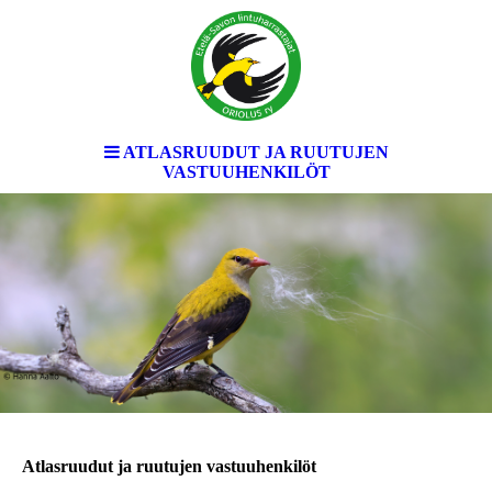
ATLASRUUDUT JA RUUTUJEN
VASTUUHENKILÖT
Atlasruudut ja ruutujen vastuuhenkilöt