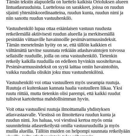
Tämän tekstin alapuolella on luettelo kaikista Orioluksen alueen
lintuatlasruuduista. Luettelossa on sarakkeet, joissa on ruudun
sijainti yhtenäiskoordinaatteina, ruudun kunta, ruudun nimi ja
niin sanottu ruudun vastuuhenkilö.
Vastuuhenkilö lupaa ottaa eräänlaisen vastuun ruudusta
retkeilemällä aktiivisesti ruudun alueella ja merkitsemällä
pesintään viittaaville havainnoille pesimävarmuusindeksit.
Tämän menetelmän hyöty on se, että tällöin kaikkien ei
välttämättä tarvitse suunnata retkiään atlashavaintojen toivossa
sellaisille ruuduille, joilla on oma vastuuhenkilö. Tietenkin
retkeily kaikilla ruuduilla on edelleen hyvinkin suositeltavaa.
Pesimävarmuusindeksit on syytä laittaa omiin havaintoihin,
vaikka ruudulla olisikin joku muu vastuuhenkilönä.
Vastuuhenkilö voi ottaa vastuulleen myös useampia ruutuja.
Ruutuja ei kuitenkaan kannata haalia vastuulleen liikaa. Yksi
ruutu riittää, mutta tietenkin olisi parempi, että kaikki ruudut
tulisivat kartoitettua mahdollisimman hyvin.
Voit ottaa vastuullesi ruutuja ilmoittamalla yhdistyksen
atlasvastaavalle. Viestissä on ilmoitettava ruudun kunta ja
ruudun nimi. Jos haluaa, voi viestissä kertoa myös omia
suunnitelmia atlasretkeilystä omilla vastuuruuduilla ja myös
muilla alueilla. Tällöin muiden on helpompi suunnata retkeilyään