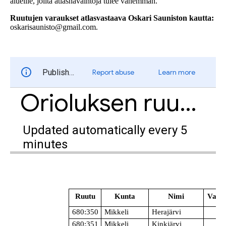
alueille, joilta atlashavaintoja tulee vähemmän.
Ruutujen varaukset atlasvastaava Oskari Sauniston kautta:
oskarisaunisto@gmail.com.