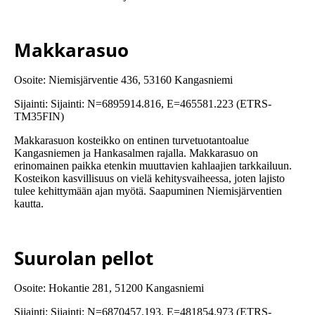
Makkarasuo
Osoite: Niemisjärventie 436, 53160 Kangasniemi
Sijainti: Sijainti: N=6895914.816, E=465581.223 (ETRS-
TM35FIN)
Makkarasuon kosteikko on entinen turvetuotantoalue
Kangasniemen ja Hankasalmen rajalla. Makkarasuo on
erinomainen paikka etenkin muuttavien kahlaajien tarkkailuun.
Kosteikon kasvillisuus on vielä kehitysvaiheessa, joten lajisto
tulee kehittymään ajan myötä. Saapuminen Niemisjärventien
kautta.
Suurolan pellot
Osoite: Hokantie 281, 51200 Kangasniemi
Sijainti: Sijainti: N=6870457.193, E=481854.973 (ETRS-