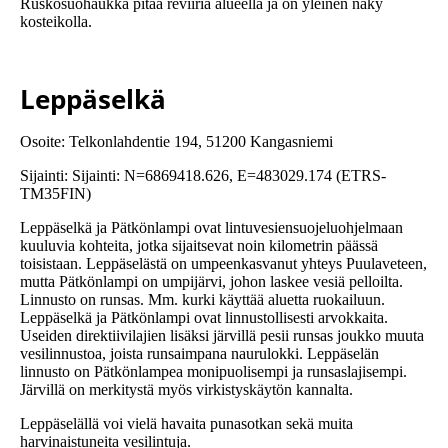
Ruskosuohaukka pitää reviiriä alueella ja on yleinen näky
kosteikolla.
Leppäselkä
Osoite: Telkonlahdentie 194, 51200 Kangasniemi
Sijainti: Sijainti: N=6869418.626, E=483029.174 (ETRS-
TM35FIN)
Leppäselkä ja Pätkönlampi ovat lintuvesiensuojeluohjelmaan
kuuluvia kohteita, jotka sijaitsevat noin kilometrin päässä
toisistaan. Leppäselästä on umpeenkasvanut yhteys Puulaveteen,
mutta Pätkönlampi on umpijärvi, johon laskee vesiä pelloilta.
Linnusto on runsas. Mm. kurki käyttää aluetta ruokailuun.
Leppäselkä ja Pätkönlampi ovat linnustollisesti arvokkaita.
Useiden direktiivilajien lisäksi järvillä pesii runsas joukko muuta
vesilinnustoa, joista runsaimpana naurulokki. Leppäselän
linnusto on Pätkönlampea monipuolisempi ja runsaslajisempi.
Järvillä on merkitystä myös virkistyskäytön kannalta.
Leppäselällä voi vielä havaita punasotkan sekä muita
harvinaistuneita vesilintuja.