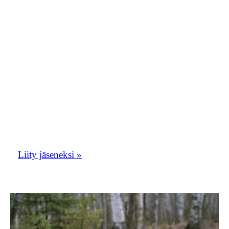
Kirjoita viestiin nimesi ja teksti ”haluan
liittyä Orioluspostiin”. Toivomme, että
Orioluspostista tulisi vilkas
keskustelupalsta. Oriolusposti toimii myös
yhdistyksen tiedotuskanavana.
Liity tästä Etelä-Savon lintuharrastajien
porukkaan!
Liity jäseneksi »