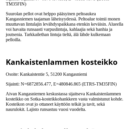
TM35FIN)
Suurolan pellot ovat helppo pääsyinen peltoaukea
Kangasniemen taajaman läheisyydessä. Peltoalue toimii monen
muuttavan lintulajin levähdyspaikkana etenkin keväisin. Alueella
voi havaita runsaasti varpuslintuja, kahlaajia sekä hanhia ja
joutsenia. Tarkkailethan lintuja tieltä, älä lähde kulkemaan
pelloilla.
Kankaistenlammen kosteikko
Osoite: Kankaistentie 5, 51200 Kangasniemi
Sijainti: N=6872856.477, E=480846.865 (ETRS-TM35FIN)
Aivan Kangasniemen keskustassa sijaitseva Kankaistenlammen
kosteikko on Sotka-kosteikkohankkeen vasta valmistunut kohde.
Kosteikon ovat jo ottaneet käyttöön telkät ja tavit, sekä
naurulokit. Lajisto runsastuu vuosi vuodelta.