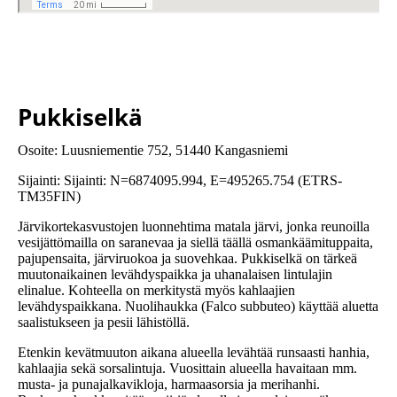
Pukkiselkä
Osoite: Luusniementie 752, 51440 Kangasniemi
Sijainti: Sijainti: N=6874095.994, E=495265.754 (ETRS-
TM35FIN)
Järvikortekasvustojen luonnehtima matala järvi, jonka reunoilla
vesijättömailla on saranevaa ja siellä täällä osmankäämituppaita,
pajupensaita, järviruokoa ja suovehkaa. Pukkiselkä on tärkeä
muutonaikainen levähdyspaikka ja uhanalaisen lintulajin
elinalue. Kohteella on merkitystä myös kahlaajien
levähdyspaikkana. Nuolihaukka (Falco subbuteo) käyttää aluetta
saalistukseen ja pesii lähistöllä.
Etenkin kevätmuuton aikana alueella levähtää runsaasti hanhia,
kahlaajia sekä sorsalintuja. Vuosittain alueella havaitaan mm.
musta- ja punajalkavikloja, harmaasorsia ja merihanhi.