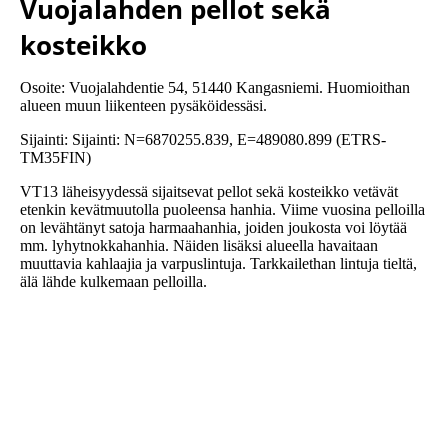
Vuojalahden pellot sekä
kosteikko
Osoite: Vuojalahdentie 54, 51440 Kangasniemi. Huomioithan
alueen muun liikenteen pysäköidessäsi.
Sijainti: Sijainti: N=6870255.839, E=489080.899 (ETRS-
TM35FIN)
VT13 läheisyydessä sijaitsevat pellot sekä kosteikko vetävät
etenkin kevätmuutolla puoleensa hanhia. Viime vuosina pelloilla
on levähtänyt satoja harmaahanhia, joiden joukosta voi löytää
mm. lyhytnokkahanhia. Näiden lisäksi alueella havaitaan
muuttavia kahlaajia ja varpuslintuja. Tarkkailethan lintuja tieltä,
älä lähde kulkemaan pelloilla.