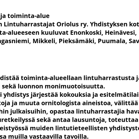
 ja toiminta-alue
 Lintuharrastajat Oriolus ry. Yhdistyksen ko
ta-alueeseen kuuluvat Enonkoski, Heinävesi,
angasniemi, Mikkeli, Pieksämäki, Puumala, Sa
distää toiminta-alueellaan lintuharrastusta j
a sekä luonnon monimuotoisuutta.
yhdistys järjestää kokouksia ja esitelmätila
oja ja muuta ornitologista aineistoa, välittää
ihin julkaisuihin, opastaa lintuharrastajia hav
retkeilyssä sekä antaa lausuntoja, toteuttaa
eistyössä muiden lintutieteellisten yhdistyst
a muilla vastaavilla tavoilla.