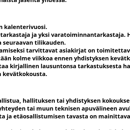
on kalenterivuosi.
ntarkastaja ja yksi varatoiminnantarkastaja.
a seuraavan tilikauden.
amiseksi tarvittavat asiakirjat on toimitetta
stään kolme viikkoa ennen yhdistyksen kevät
aa kirjallinen lausuntonsa tarkastuksesta hal
n kevätkokousta.
listua, hallituksen tai yhdistyksen kokoukse
yhteyden tai muun teknisen apuvälineen avul
a ja etäosallistumisen tavasta on mainittav