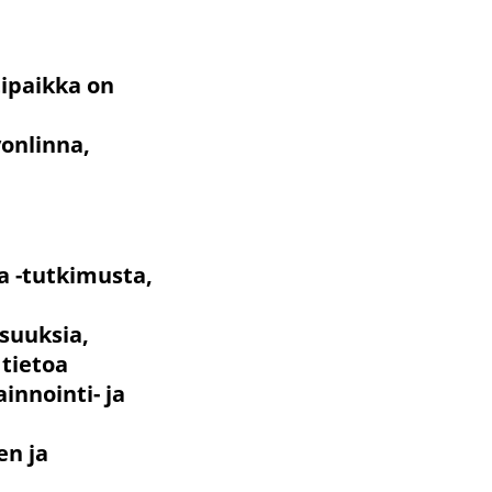
tipaikka on
vonlinna,
a -tutkimusta,
isuuksia,
 tietoa
ainnointi- ja
en ja