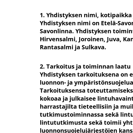
1. Yhdistyksen nimi, kotipaikka
Yhdistyksen nimi on Etelä-Savon
Savonlinna. Yhdistyksen toimin
Hirvensalmi, Joroinen, Juva, K
Rantasalmi ja Sulkava.
2. Tarkoitus ja toiminnan laatu
Yhdistyksen tarkoituksena on e
luonnon- ja ympäristönsuojelu
Tarkoituksensa toteuttamiseksi 
kokoaa ja julkaisee lintuhavaint
harrastajilta tieteellisiin ja mu
tutkimustoiminnassa sekä lintu
lintututkimusta sekä toimii yht
luonnonsuojelujärjestöjen kanss