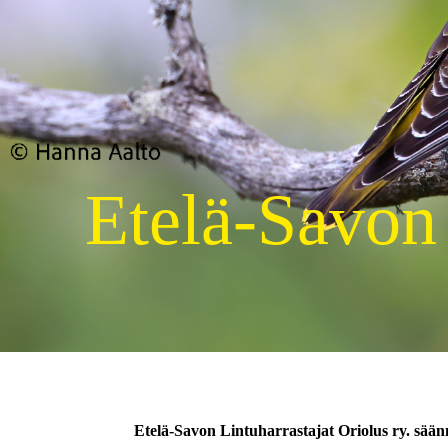
Etelä-Savon
Etelä-Savon Lintuharrastajat Oriolus ry. sään