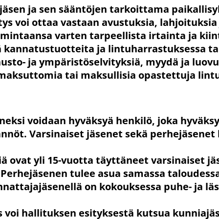
 jäsen ja sen sääntöjen tarkoittama paikallisy
s voi ottaa vastaan avustuksia, lahjoituksia 
intaansa varten tarpeellista irtainta ja kii
 kannatustuotteita ja lintuharrastuksessa ta
nnusto- ja ympäristöselvityksiä, myydä ja luov
 maksuttomia tai maksullisia opastettuja lint
eneksi voidaan hyväksyä henkilö, joka hyväks
ännöt. Varsinaiset jäsenet sekä perhejäsenet
ä ovat yli 15-vuotta täyttäneet varsinaiset jä
. Perhejäsenen tulee asua samassa taloudess
nnattajajäsenellä on kokouksessa puhe- ja lä
 voi hallituksen esityksestä kutsua kunniajä