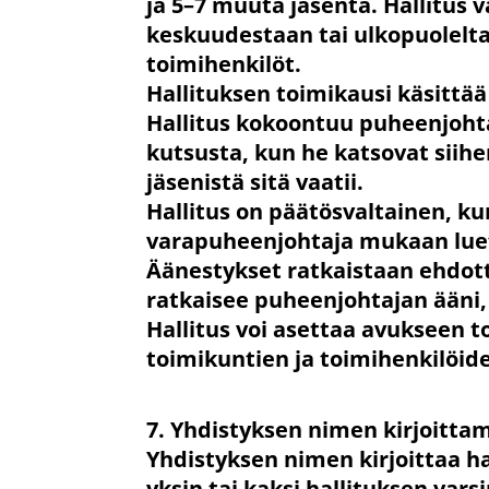
ja 5–7 muuta jäsentä. Hallitus
keskuudestaan tai ulkopuolelta
toimihenkilöt.
Hallituksen toimikausi käsittä
Hallitus kokoontuu puheenjoht
kutsusta, kun he katsovat siihe
jäsenistä sitä vaatii.
Hallitus on päätösvaltainen, ku
varapuheenjohtaja mukaan luet
Äänestykset ratkaistaan ehdo
ratkaisee puheenjohtajan ääni, 
Hallitus voi asettaa avukseen t
toimikuntien ja toimihenkilöid
7. Yhdistyksen nimen kirjoitta
Yhdistyksen nimen kirjoittaa ha
yksin tai kaksi hallituksen vars