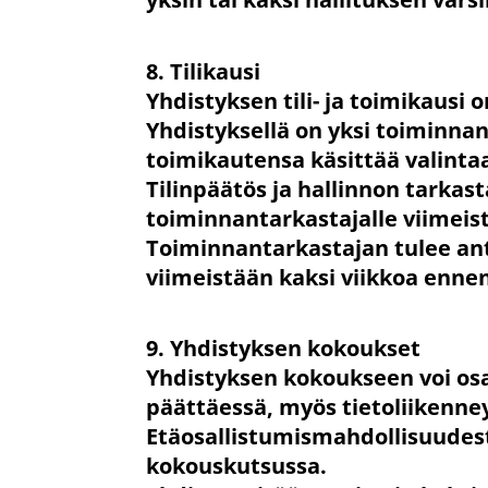
8. Tilikausi
Yhdistyksen tili- ja toimikausi 
Yhdistyksellä on yksi toiminna
toimikautensa käsittää valinta
Tilinpäätös ja hallinnon tarkast
toiminnantarkastajalle viimei
Toiminnantarkastajan tulee ant
viimeistään kaksi viikkoa enne
9. Yhdistyksen kokoukset
Yhdistyksen kokoukseen voi osal
päättäessä, myös tietoliikenne
Etäosallistumismahdollisuudest
kokouskutsussa.