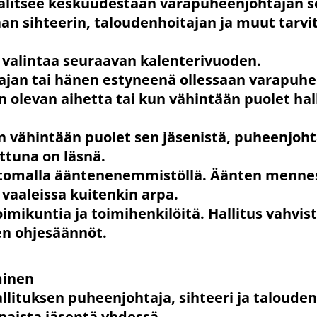
 valitsee keskuudestaan varapuheenjohtajan s
an sihteerin, taloudenhoitajan ja muut tarvi
ä valintaa seuraavan kalenterivuoden.
ajan tai hänen estyneenä ollessaan varapuh
n olevan aihetta tai kun vähintään puolet hal
n vähintään puolet sen jäsenistä, puheenjoht
tuna on läsnä.
ttomalla ääntenenemmistöllä. Äänten menne
vaaleissa kuitenkin arpa.
oimikuntia ja toimihenkilöitä. Hallitus vahvis
en ohjesäännöt.
minen
llituksen puheenjohtaja, sihteeri ja taloude
inaista jäsentä yhdessä.