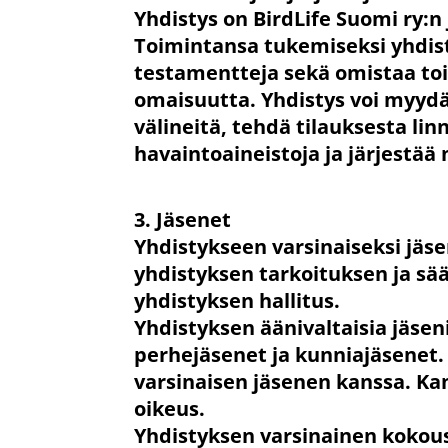
Yhdistys on BirdLife Suomi ry:n
Toimintansa tukemiseksi yhdisty
testamentteja sekä omistaa toim
omaisuutta. Yhdistys voi myydä
välineitä, tehdä tilauksesta li
havaintoaineistoja ja järjestää
3. Jäsenet
Yhdistykseen varsinaiseksi jäs
yhdistyksen tarkoituksen ja sä
yhdistyksen hallitus.
Yhdistyksen äänivaltaisia jäseni
perhejäsenet ja kunniajäsenet
varsinaisen jäsenen kanssa. Ka
oikeus.
Yhdistyksen varsinainen kokous