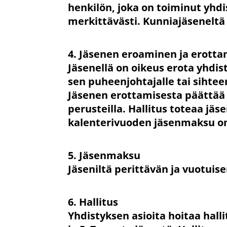
henkilön, joka on toiminut yhdi
merkittävästi. Kunniajäseneltä
4. Jäsenen eroaminen ja erott
Jäsenellä on oikeus erota yhdisty
sen puheenjohtajalle tai sihteeri
Jäsenen erottamisesta päättää y
perusteilla. Hallitus toteaa jä
kalenterivuoden jäsenmaksu o
5. Jäsenmaksu
Jäseniltä perittävän ja vuotui
6. Hallitus
Yhdistyksen asioita hoitaa hall