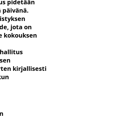
ous pidetään
 päivänä.
distyksen
de, jota on
ee kokouksen
hallitus
ksen
ten kirjallisesti
kun
än