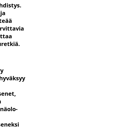
hdistys.
ja
nteää
rvittavia
uttaa
uretkiä.
yy
 hyväksyy
senet,
a
snäolo-
seneksi