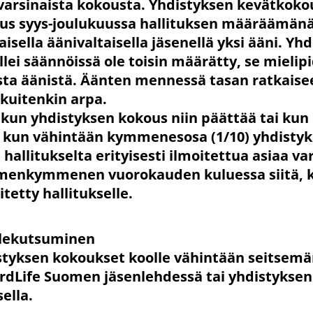
i varsinaista kokousta. Yhdistyksen kevätkok
us syys-joulukuussa hallituksen määräämänä
isella äänivaltaisella jäsenellä yksi ääni. Yh
lei säännöissä ole toisin määrätty, se mielipi
ista äänistä. Äänten mennessä tasan ratkais
 kuitenkin arpa.
kun yhdistyksen kokous niin päättää tai kun 
ai kun vähintään kymmenesosa (1/10) yhdisty
hallitukselta erityisesti ilmoitettua asiaa var
olmenkymmenen vuorokauden kuluessa siitä, 
tetty hallitukselle.
llekutsuminen
styksen kokoukset koolle vähintään seitsem
rdLife Suomen jäsenlehdessä tai yhdistyksen
ella.