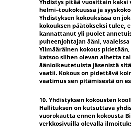
Yhdistys pitää vuosittain kaks
helmi–toukokuussa ja syyskoko
Yhdistyksen kokouksissa on joka
kokouksen päätökseksi tulee, el
kannattanut yli puolet annetu
puheenjohtajan ääni, vaaleissa
Ylimääräinen kokous pidetään, 
katsoo siihen olevan aihetta t
äänioikeutetuista jäsenistä sitä 
vaatii. Kokous on pidettävä k
vaatimus sen pitämisestä on esi
10. Yhdistyksen kokousten koo
Hallituksen on kutsuttava yhdi
vuorokautta ennen kokousta Bi
verkkosivuilla olevalla ilmoituks