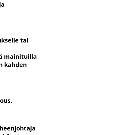
ja
ukselle tai
ä mainituilla
en kahden
ous.
uheenjohtaja