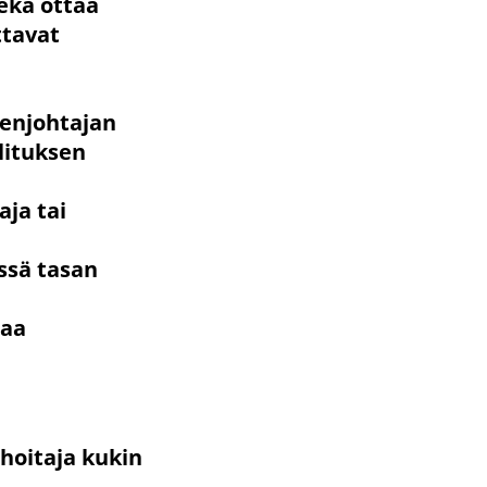
ekä ottaa
ttavat
eenjohtajan
lituksen
aja tai
ssä tasan
taa
nhoitaja kukin