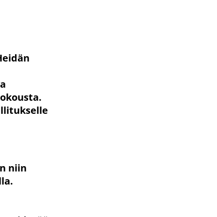
 Heidän
va
kokousta.
litukselle
n niin
la.
a