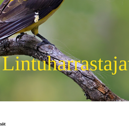
Lintuharrastaja
nöt