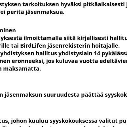
styksen tarkoituksen hyväksi pitkäaikaisesti 
 ei peritä jäsenmaksua.
aminen
ksestä ilmoittamalla siitä kirjallisesti hallit
lle tai BirdLifen jäsenrekisterin hoitajalle.
hdistyksen hallitus yhdistyslain 14 pykäläss
senen eronneeksi, jos kuluvaa vuotta edeltävi
n maksamatta.
sen jäsenmaksun suuruudesta päättää syyskok
itus, johon kuuluu syyskokouksessa valitut p