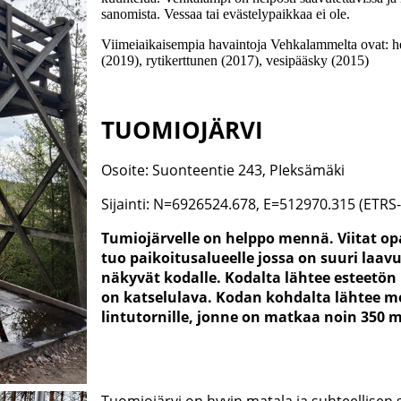
sanomista. Vessaa tai evästelypaikkaa ei ole.
Viimeiaikaisempia havaintoja Vehkalammelta ovat: he
(2019), rytikerttunen (2017), vesipääsky (2015)
TUOMIOJÄRVI
Osoite: Suonteentie 243, PIeksämäki
Sijainti: N=6926524.678, E=512970.315 (ETR
Tumiojärvelle on helppo mennä. Viitat op
tuo paikoitusalueelle jossa on suuri laavu
näkyvät kodalle. Kodalta lähtee esteetön
on katselulava. Kodan kohdalta lähtee m
lintutornille, jonne on matkaa noin 350 