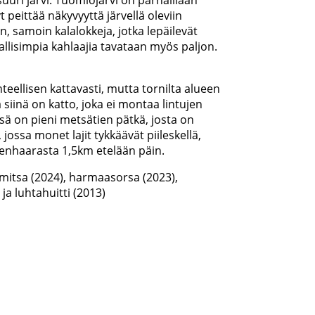
uuri järvi. Tuomiojärvi on parhaillaan
yt peittää näkyvyyttä järvellä oleviin
n, samoin kalalokkeja, jotka lepäilevät
avallisimpia kahlaajia tavataan myös paljon.
eellisen kattavasti, mutta tornilta alueen
iinä on katto, joka ei montaa lintujen
ssä on pieni metsätien pätkä, josta on
 jossa monet lajit tykkäävät piileskellä,
ienhaarasta 1,5km etelään päin.
rmitsa (2024), harmaasorsa (2023),
ja luhtahuitti (2013)