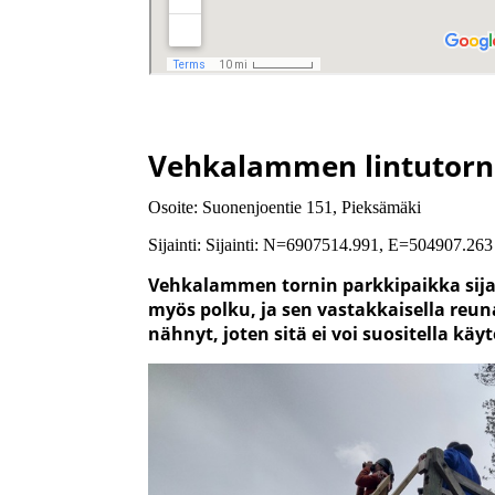
Vehkalammen lintutorn
Osoite: Suonenjoentie 151, Pieksämäki
Sijainti: Sijainti: N=6907514.991, E=504907.
Vehkalammen tornin parkkipaikka sija
myös polku, ja sen vastakkaisella reun
nähnyt, joten sitä ei voi suositella käy