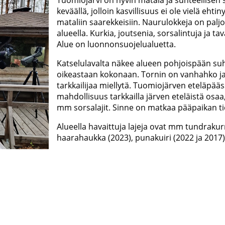
Tuomiojärvi on hyvin matala ja suhteellisen s
keväällä, jolloin kasvillisuus ei ole vielä ehtin
mataliin saarekkeisiin. Naurulokkeja on paljo
alueella. Kurkia, joutsenia, sorsalintuja ja t
Alue on luonnonsuojelualuetta.
Katselulavalta näkee alueen pohjoispään suht
oikeastaan kokonaan. Tornin on vanhahko ja s
tarkkailijaa miellytä. Tuomiojärven eteläpää
mahdollisuus tarkkailla järven eteläistä osaa,
mm sorsalajit. Sinne on matkaa pääpaikan t
Alueella havaittuja lajeja ovat mm tundraku
haarahaukka (2023), punakuiri (2022 ja 2017) 