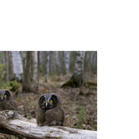
riolus-hälyt
isen mielenkiintoisten havaintojen ilmoittamiseen
voi liittyä lähettämällä sähköpostia osoitteeseen
a.enho@finntrek.com.