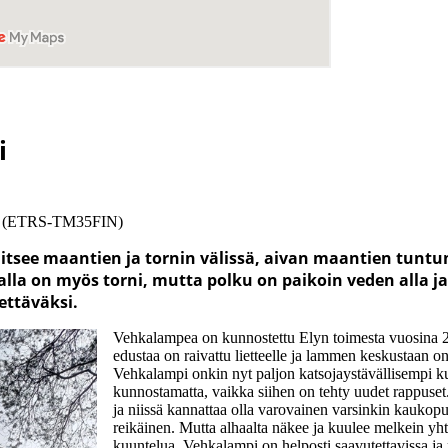
i
263 (ETRS-TM35FIN)
itsee maantien ja tornin välissä, aivan maantien tun
alla on myös torni, mutta polku on paikoin veden alla j
tettäväksi.
Vehkalampea on kunnostettu Elyn toimesta vuosina 2
edustaa on raivattu lietteelle ja lammen keskustaan on
Vehkalampi onkin nyt paljon katsojaystävällisempi k
kunnostamatta, vaikka siihen on tehty uudet rappuset
ja niissä kannattaa olla varovainen varsinkin kaukoput
reikäinen. Mutta alhaalta näkee ja kuulee melkein yht
kuuntelua. Vehkalampi on helposti saavutettavissa ja 