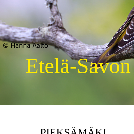
Etelä-Savon
PIEKSÄMÄKI