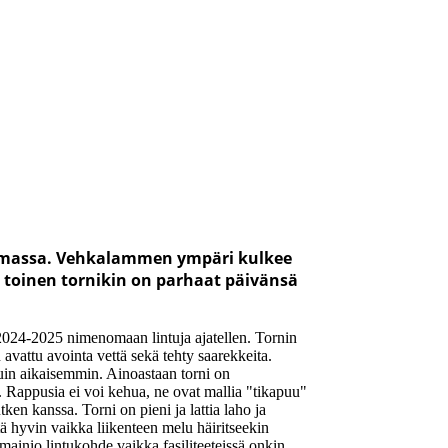
tumassa. Vehkalammen ympäri kulkee
a toinen tornikin on parhaat päivänsä
024-2025 nimenomaan lintuja ajatellen. Tornin
 avattu avointa vettä sekä tehty saarekkeita.
uin aikaisemmin. Ainoastaan torni on
. Rappusia ei voi kehua, ne ovat mallia "tikapuu"
ken kanssa. Torni on pieni ja lattia laho ja
ä hyvin vaikka liikenteen melu häiritseekin
mainio lintukohde vaikka fasiliteeteissä onkin