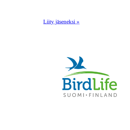
Liity tästä Etelä-Savon lintuh
Liity jäseneksi »