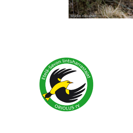
arrastajien porukkaan!