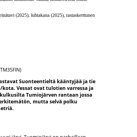
inätavi (2025), luhtakana (2025), rastaskerttunen
S-TM35FIN)
astavat Suonteentieltä kääntyjää ja tie
/kota. Vessat ovat tulotien varressa ja
 kulkusilta Tumiojärven rantaan jossa
erkitemätön, mutta selvä polku
metriä.