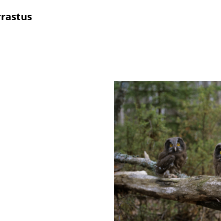
rrastus
O
een lintuaiheiseen keskusteluun
t liittyä ryhmään, lähetä
tekstiviesti
Hälyt-ryhmä on tarkoitettu erity
63 tai sähköposti
muille orioluslaisille. Siihen 
mail.com.
elin
ti
stilista. Mikäli et ole
t sinne lähettämällä
lle osoitteeseen
.com. Kirjoita viestiin
rioluspostiin”. Toivomme,
kas keskustelupalsta.
ksen tiedotuskanavana.