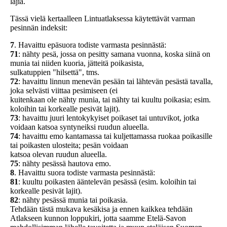
lajia.
Tässä vielä kertaalleen Lintuatlaksessa käytettävät varman
pesinnän indeksit:
7
. Havaittu epäsuora todiste varmasta pesinnästä:
71
: nähty pesä, jossa on pesitty samana vuonna, koska siinä on
munia tai niiden kuoria, jätteitä poikasista,
sulkatuppien "hilsettä", tms.
72
: havaittu linnun menevän pesään tai lähtevän pesästä tavalla,
joka selvästi viittaa pesimiseen (ei
kuitenkaan ole nähty munia, tai nähty tai kuultu poikasia; esim.
koloihin tai korkealle pesivät lajit).
73
: havaittu juuri lentokykyiset poikaset tai untuvikot, jotka
voidaan katsoa syntyneiksi ruudun alueella.
74
: havaittu emo kantamassa tai kuljettamassa ruokaa poikasille
tai poikasten ulosteita; pesän voidaan
katsoa olevan ruudun alueella.
75
: nähty pesässä hautova emo.
8
. Havaittu suora todiste varmasta pesinnästä:
81
: kuultu poikasten ääntelevän pesässä (esim. koloihin tai
korkealle pesivät lajit).
82
: nähty pesässä munia tai poikasia.
Tehdään tästä mukava kesäkisa ja ennen kaikkea tehdään
Atlakseen kunnon loppukiri, jotta saamme Etelä-Savon