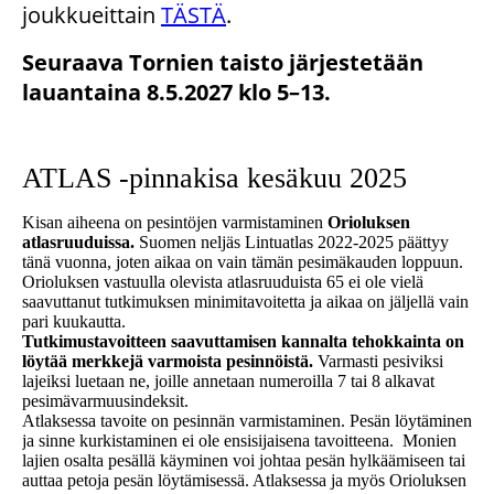
joukkueittain
TÄSTÄ
.
Seuraava Tornien taisto järjestetään
lauantaina 8.5.2027 klo 5–13.
ATLAS -pinnakisa kesäkuu 2025
Kisan aiheena on pesintöjen varmistaminen
Orioluksen
atlasruuduissa.
Suomen neljäs Lintuatlas 2022-2025 päättyy
tänä vuonna, joten aikaa on vain tämän pesimäkauden loppuun.
Orioluksen vastuulla olevista atlasruuduista 65 ei ole vielä
saavuttanut tutkimuksen minimitavoitetta ja aikaa on jäljellä vain
pari kuukautta.
Tutkimustavoitteen saavuttamisen kannalta tehokkainta on
löytää merkkejä varmoista pesinnöistä.
Varmasti pesiviksi
lajeiksi luetaan ne, joille annetaan numeroilla 7 tai 8 alkavat
pesimävarmuusindeksit.
Atlaksessa tavoite on pesinnän varmistaminen. Pesän löytäminen
ja sinne kurkistaminen ei ole ensisijaisena tavoitteena. Monien
lajien osalta pesällä käyminen voi johtaa pesän hylkäämiseen tai
auttaa petoja pesän löytämisessä. Atlaksessa ja myös Orioluksen