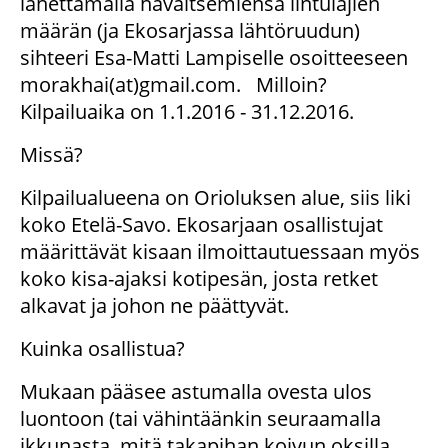
lähettämällä havaitsemiensa lintulajien
määrän (ja Ekosarjassa lähtöruudun)
sihteeri Esa-Matti Lampiselle osoitteeseen
morakhai(at)gmail.com. Milloin?
Kilpailuaika on 1.1.2016 - 31.12.2016.
Missä?
Kilpailualueena on Orioluksen alue, siis liki
koko Etelä-Savo. Ekosarjaan osallistujat
määrittävät kisaan ilmoittautuessaan myös
koko kisa-ajaksi kotipesän, josta retket
alkavat ja johon ne päättyvät.
Kuinka osallistua?
Mukaan pääsee astumalla ovesta ulos
luontoon (tai vähintäänkin seuraamalla
ikkunasta, mitä takapihan koivun oksilla