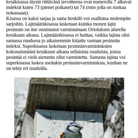
kesäkisassa täysin riittävänä tavoitteena ovat numerolla 7 alkavat
indeksit kuten 73 (pienet poikaset) tai 74 (emo jolla on ruokaa
nokassaan).
Kisassa on kaksi sarjaa ja sama henkilö voi osallistua molempiin
sarjoihin. Lajimääräkisassa lasketaan kuinka monen lajin
pesinnän on itse onnistunut varmistamaan Orioluksen alueella
kesäkuun aikana. Lajimääräkisassa ei haittaa, vaikka lajista olisi
samassa ruudussa jo aikaisemmin kirjattu varman pesinnän
indeksi. Superkisassa lasketaan pesinnänvarmistuksien
kokonaismäärä kesäkuun aikana sellaisista ruuduista, joissa
pesintää ei vielä aiemmin ollut varmistettu. Samasta lajista voi
superkisassa laskea useitakin pesinnänvarmistuksia, kunhan ne
on tehty eri ruuduilla.