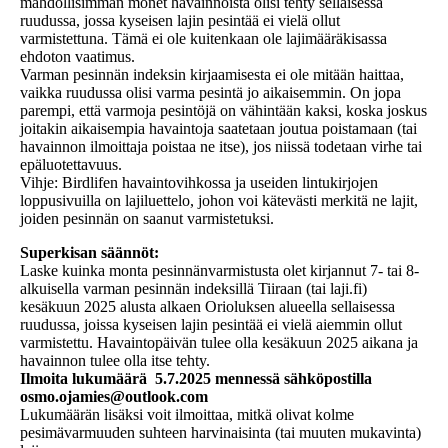
mahdollisimman monet havainnoista olisi tehty sellaisessa
ruudussa, jossa kyseisen lajin pesintää ei vielä ollut
varmistettuna. Tämä ei ole kuitenkaan ole lajimääräkisassa
ehdoton vaatimus.
Varman pesinnän indeksin kirjaamisesta ei ole mitään haittaa,
vaikka ruudussa olisi varma pesintä jo aikaisemmin. On jopa
parempi, että varmoja pesintöjä on vähintään kaksi, koska joskus
joitakin aikaisempia havaintoja saatetaan joutua poistamaan (tai
havainnon ilmoittaja poistaa ne itse), jos niissä todetaan virhe tai
epäluotettavuus.
Vihje: Birdlifen havaintovihkossa ja useiden lintukirjojen
loppusivuilla on lajiluettelo, johon voi kätevästi merkitä ne lajit,
joiden pesinnän on saanut varmistetuksi.
Superkisan säännöt:
Laske kuinka monta pesinnänvarmistusta olet kirjannut 7- tai 8-
alkuisella varman pesinnän indeksillä Tiiraan (tai laji.fi)
kesäkuun 2025 alusta alkaen Orioluksen alueella sellaisessa
ruudussa, joissa kyseisen lajin pesintää ei vielä aiemmin ollut
varmistettu. Havaintopäivän tulee olla kesäkuun 2025 aikana ja
havainnon tulee olla itse tehty.
Ilmoita lukumäärä 5.7.2025 mennessä sähköpostilla
osmo.ojamies@outlook.com
Lukumäärän lisäksi voit ilmoittaa, mitkä olivat kolme
pesimävarmuuden suhteen harvinaisinta (tai muuten mukavinta)