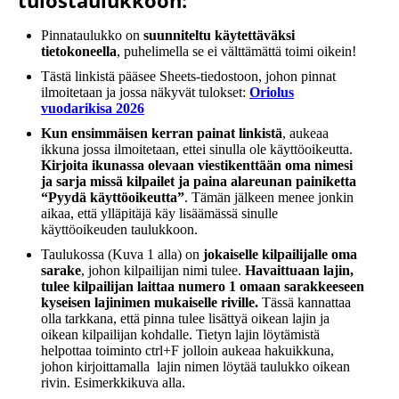
tulostaulukkoon:
Pinnataulukko on
suunniteltu käytettäväksi
tietokoneella
, puhelimella se ei välttämättä toimi oikein!
Tästä linkistä pääsee Sheets-tiedostoon, johon pinnat
ilmoitetaan ja jossa näkyvät tulokset:
Oriolus
vuodarikisa 2026
Kun ensimmäisen kerran painat linkistä
, aukeaa
ikkuna jossa ilmoitetaan, ettei sinulla ole käyttöoikeutta.
Kirjoita ikunassa olevaan viestikenttään oma nimesi
ja sarja missä kilpailet ja paina alareunan painiketta
“Pyydä käyttöoikeutta”
. Tämän jälkeen menee jonkin
aikaa, että ylläpitäjä käy lisäämässä sinulle
käyttöoikeuden taulukkoon.
Taulukossa (Kuva 1 alla) on
jokaiselle kilpailijalle oma
sarake
, johon kilpailijan nimi tulee.
Havaittuaan lajin,
tulee kilpailijan laittaa numero 1 omaan sarakkeeseen
kyseisen lajinimen mukaiselle riville.
Tässä kannattaa
olla tarkkana, että pinna tulee lisättyä oikean lajin ja
oikean kilpailijan kohdalle. Tietyn lajin löytämistä
helpottaa toiminto ctrl+F jolloin aukeaa hakuikkuna,
johon kirjoittamalla lajin nimen löytää taulukko oikean
rivin. Esimerkkikuva alla.