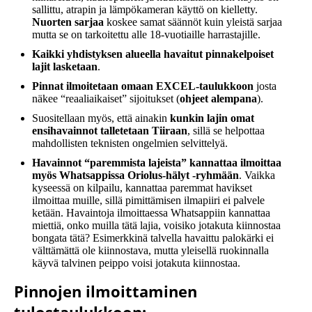
sallittu, atrapin ja lämpökameran käyttö on kielletty.
Nuorten sarjaa
koskee samat säännöt kuin yleistä sarjaa
mutta se on tarkoitettu alle 18-vuotiaille harrastajille.
Kaikki yhdistyksen alueella havaitut pinnakelpoiset
lajit lasketaan
.
Pinnat ilmoitetaan omaan EXCEL-taulukkoon
josta
näkee “reaaliaikaiset” sijoitukset (
ohjeet alempana
).
Suositellaan myös, että ainakin
kunkin lajin omat
ensihavainnot talletetaan Tiiraan
, sillä se helpottaa
mahdollisten teknisten ongelmien selvittelyä.
Havainnot “paremmista lajeista” kannattaa ilmoittaa
myös Whatsappissa Oriolus-hälyt -ryhmään
. Vaikka
kyseessä on kilpailu, kannattaa paremmat havikset
ilmoittaa muille, sillä pimittämisen ilmapiiri ei palvele
ketään. Havaintoja ilmoittaessa Whatsappiin kannattaa
miettiä, onko muilla tätä lajia, voisiko jotakuta kiinnostaa
bongata tätä? Esimerkkinä talvella havaittu palokärki ei
välttämättä ole kiinnostava, mutta yleisellä ruokinnalla
käyvä talvinen peippo voisi jotakuta kiinnostaa.
Pinnojen ilmoittaminen