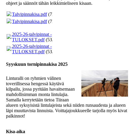
ohjeet ja säännöt tähän leikkimieliseen kisaan.
Talvipinnakisa.pdf
(71.01KB)
Talvipinnakisa.pdf
(71.01KB)
2025-26-talvipinnat -
TULOKSET.pdf
(53.52KB)
2025-26-talvipinnat -
TULOKSET.pdf
(53.52KB)
Syyskuun tornipinnakisa 2025
Linturalli on ryhmien välinen
toverillisessa hengessä käytävä
kilpailu, jossa pyritään havaitsemaan
mahdollisimman monta lintulajia.
Samalla kerrytetään tietoa Tiiraan
alueen syksyisistä lintulajeista sekä niiden runsaudesta ja alueen
läpi muuttavista linnuista. Voittajajoukkueelle tarjolla myös kivat
palkinnot!
Kisa-aika