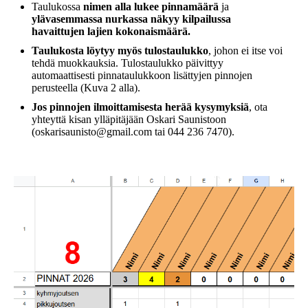
Taulukossa
nimen alla lukee pinnamäärä
ja
ylävasemmassa nurkassa näkyy kilpailussa
havaittujen lajien kokonaismäärä.
Taulukosta löytyy myös tulostaulukko
, johon ei itse voi
tehdä muokkauksia. Tulostaulukko päivittyy
automaattisesti pinnataulukkoon lisättyjen pinnojen
perusteella (Kuva 2 alla).
Jos pinnojen ilmoittamisesta herää kysymyksiä
, ota
yhteyttä kisan ylläpitäjään Oskari Saunistoon
(oskarisaunisto@gmail.com tai 044 236 7470).