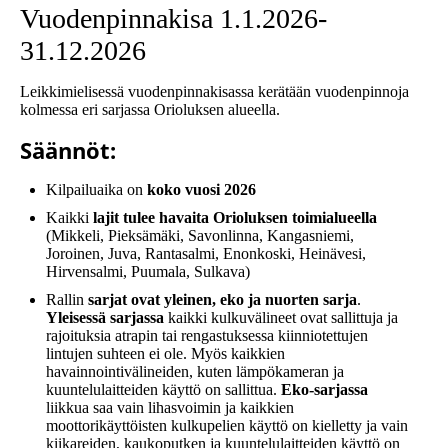
Vuodenpinnakisa 1.1.2026-
31.12.2026
Leikkimielisessä vuodenpinnakisassa kerätään vuodenpinnoja
kolmessa eri sarjassa Orioluksen alueella.
Säännöt:
Kilpailuaika on
koko vuosi 2026
Kaikki
lajit tulee havaita Orioluksen toimialueella
(Mikkeli, Pieksämäki, Savonlinna, Kangasniemi,
Joroinen, Juva, Rantasalmi, Enonkoski, Heinävesi,
Hirvensalmi, Puumala, Sulkava)
Rallin
sarjat ovat yleinen, eko ja nuorten sarja
.
Yleisessä sarjassa
kaikki kulkuvälineet ovat sallittuja ja
rajoituksia atrapin tai rengastuksessa kiinniotettujen
lintujen suhteen ei ole. Myös kaikkien
havainnointivälineiden, kuten lämpökameran ja
kuuntelulaitteiden käyttö on sallittua.
Eko-sarjassa
liikkua saa vain lihasvoimin ja kaikkien
moottorikäyttöisten kulkupelien käyttö on kielletty ja vain
kiikareiden, kaukoputken ja kuuntelulaitteiden käyttö on