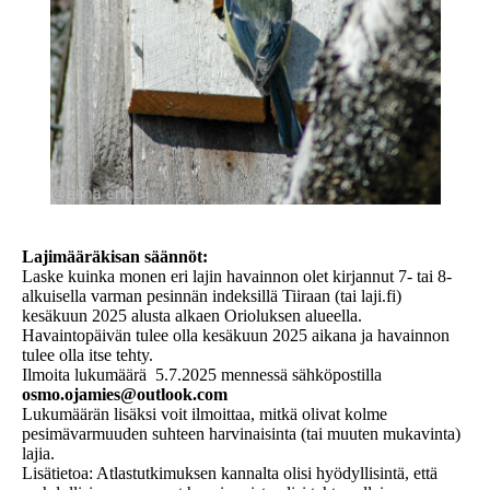
Lajimääräkisan säännöt:
Laske kuinka monen eri lajin havainnon olet kirjannut 7- tai 8-
alkuisella varman pesinnän indeksillä Tiiraan (tai laji.fi)
kesäkuun 2025 alusta alkaen Orioluksen alueella.
Havaintopäivän tulee olla kesäkuun 2025 aikana ja havainnon
tulee olla itse tehty.
Ilmoita lukumäärä 5.7.2025 mennessä sähköpostilla
osmo.ojamies@outlook.com
Lukumäärän lisäksi voit ilmoittaa, mitkä olivat kolme
pesimävarmuuden suhteen harvinaisinta (tai muuten mukavinta)
lajia.
Lisätietoa: Atlastutkimuksen kannalta olisi hyödyllisintä, että