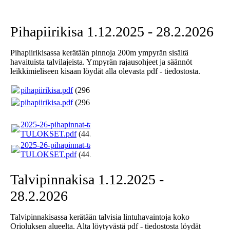
Pihapiirikisa 1.12.2025 - 28.2.2026
Pihapiirikisassa kerätään pinnoja 200m ympyrän sisältä
havaituista talvilajeista. Ympyrän rajausohjeet ja säännöt
leikkimieliseen kisaan löydät alla olevasta pdf - tiedostosta.
pihapiirikisa.pdf
(296.29KB)
pihapiirikisa.pdf
(296.29KB)
2025-26-pihapinnat-talvi-
TULOKSET.pdf
(44.95KB)
2025-26-pihapinnat-talvi-
TULOKSET.pdf
(44.95KB)
Talvipinnakisa 1.12.2025 -
28.2.2026
Talvipinnakisassa kerätään talvisia lintuhavaintoja koko
Orioluksen alueelta. Alta löytyvästä pdf - tiedostosta löydät