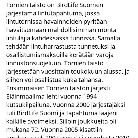
Tornien taisto on BirdLife Suomen
järjestämä lintutapahtuma, jossa
lintutornissa havainnoiden pyritään
havaitsemaan mahdollisimman monta
lintulajia kahdeksassa tunnissa. Samalla
tehdään lintuharrastusta tunnetuksi ja
osallistumismaksuilla kerätään varoja
linnustonsuojeluun. Tornien taisto
järjestetään vuosittain toukokuun alussa, ja
siihen voi osallistua kuka tahansa.
Ensimmäisen Tornien taiston järjesti
Eläinmaailma-lehti vuonna 1994
kutsukilpailuna. Vuonna 2000 järjestäjäksi
tuli BirdLife Suomi ja tapahtuma laajeni
kaikille avoimeksi. Silloin joukkueita oli
mukana 72. Vuonna 2005 kisattiin
ensikertaa yli 200 tornissa ja vuodesta 2010