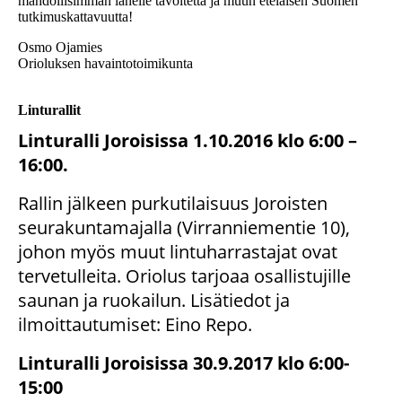
mahdollisimman lähelle tavoitetta ja muun eteläisen Suomen
tutkimuskattavuutta!
Osmo Ojamies
Orioluksen havaintotoimikunta
Linturallit
Linturalli Joroisissa 1.10.2016 klo 6:00 –
16:00.
Rallin jälkeen purkutilaisuus Joroisten
seurakuntamajalla (Virranniementie 10),
johon myös muut lintuharrastajat ovat
tervetulleita. Oriolus tarjoaa osallistujille
saunan ja ruokailun. Lisätiedot ja
ilmoittautumiset: Eino Repo.
Linturalli Joroisissa 30.9.2017 klo 6:00-
15:00