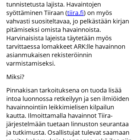
tunnistetusta lajista. Havaintojen
syöttäminen Tiiraan (
tiira.fi
) on myös
vahvasti suositeltavaa, jo pelkästään kirjan
pitämiseksi omista havainnoista.
Harvinaisista lajeista täytetään myös
tarvittaessa lomakkeet ARK:lle havainnon
asianmukaisen rekisteröinnin
varmistamiseksi.
Miksi?
Pinnakisan tarkoituksena on tuoda lisää
intoa luonnossa retkeilyyn ja sen ilmiöiden
havainnointiin leikkimielisen kilpailun
kautta. Ilmoittamalla havainnot Tiira-
järjestelmään tuetaan linnuston seurantaa
ja tutkimusta. Osallistujat tulevat saamaan