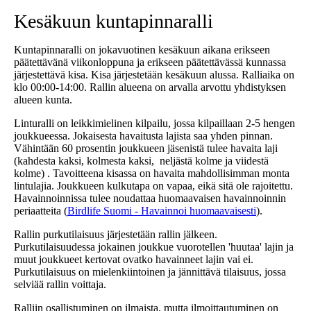
Kesäkuun kuntapinnaralli
Kuntapinnaralli on jokavuotinen kesäkuun aikana erikseen
päätettävänä viikonloppuna ja erikseen päätettävässä kunnassa
järjestettävä kisa. Kisa järjestetään kesäkuun alussa. Ralliaika on
klo 00:00-14:00. Rallin alueena on arvalla arvottu yhdistyksen
alueen kunta.
Linturalli on leikkimielinen kilpailu, jossa kilpaillaan 2-5 hengen
joukkueessa. Jokaisesta havaitusta lajista saa yhden pinnan.
Vähintään 60 prosentin joukkueen jäsenistä tulee havaita laji
(kahdesta kaksi, kolmesta kaksi, neljästä kolme ja viidestä
kolme) . Tavoitteena kisassa on havaita mahdollisimman monta
lintulajia. Joukkueen kulkutapa on vapaa, eikä sitä ole rajoitettu.
Havainnoinnissa tulee noudattaa huomaavaisen havainnoinnin
periaatteita (
Birdlife Suomi - Havainnoi huomaavaisesti
).
Rallin purkutilaisuus järjestetään rallin jälkeen.
Purkutilaisuudessa jokainen joukkue vuorotellen 'huutaa' lajin ja
muut joukkueet kertovat ovatko havainneet lajin vai ei.
Purkutilaisuus on mielenkiintoinen ja jännittävä tilaisuus, jossa
selviää rallin voittaja.
Ralliin osallistuminen on ilmaista, mutta ilmoittautuminen on