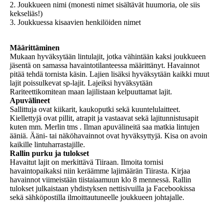
2. Joukkueen nimi (monesti nimet sisältävät huumoria, ole siis
kekseliäs!)
3. Joukkuessa kisaavien henkilöiden nimet
Määrittäminen
Mukaan hyväksytään lintulajit, jotka vähintään kaksi joukkueen
jäsentä on samassa havaintotilanteessa määrittänyt. Havainnot
pitää tehdä tornista käsin. Lajien lisäksi hyväksytään kaikki muut
lajit poissulkevat sp-lajit. Lajeiksi hyväksytään
Rariteettikomitean maan lajilistaan kelpuuttamat lajit.
Apuvälineet
Sallittuja ovat kiikarit, kaukoputki sekä kuuntelulaitteet.
Kiellettyjä ovat pillit, atrapit ja vastaavat sekä lajitunnistusapit
kuten mm. Merlin tms . Ilman apuvälineitä saa matkia lintujen
ääniä. Ääni- tai näköhavainnot ovat hyväksyttyjä. Kisa on avoin
kaikille lintuharrastajille.
Rallin purku ja tulokset
Havaitut lajit on merkittävä Tiiraan. Ilmoita tornisi
havaintopaikaksi niin keräämme lajimäärän Tiirasta. Kirjaa
havainnot viimeistään tiistaiaamuun klo 8 mennessä. Rallin
tulokset julkaistaan yhdistyksen nettisivuilla ja Facebookissa
sekä sähköpostilla ilmoittautuneelle joukkueen johtajalle.