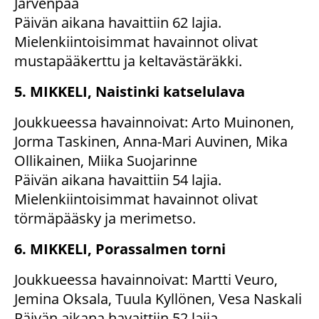
Järvenpää
Päivän aikana havaittiin 62 lajia.
Mielenkiintoisimmat havainnot olivat
mustapääkerttu ja keltavästäräkki.
5. MIKKELI, Naistinki katselulava
Joukkueessa havainnoivat: Arto Muinonen,
Jorma Taskinen, Anna-Mari Auvinen, Mika
Ollikainen, Miika Suojarinne
Päivän aikana havaittiin 54 lajia.
Mielenkiintoisimmat havainnot olivat
törmäpääsky ja merimetso.
6. MIKKELI, Porassalmen torni
Joukkueessa havainnoivat: Martti Veuro,
Jemina Oksala, Tuula Kyllönen, Vesa Naskali
Päivän aikana havaittiin 52 lajia.