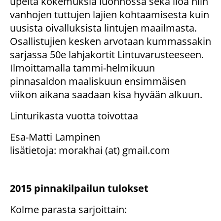
upeita kokemuksia luonnossa sekä iloa niin
vanhojen tuttujen lajien kohtaamisesta kuin
uusista oivalluksista lintujen maailmasta.
Osallistujien kesken arvotaan kummassakin
sarjassa 50e lahjakortit Lintuvarusteeseen.
Ilmoittamalla tammi-helmikuun
pinnasaldon maaliskuun ensimmäisen
viikon aikana saadaan kisa hyvään alkuun.
Linturikasta vuotta toivottaa
Esa-Matti Lampinen
lisätietoja: morakhai (at) gmail.com
2015 pinnakilpailun tulokset
Kolme parasta sarjoittain: