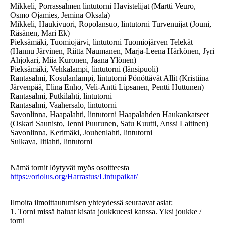
Mikkeli, Porrassalmen lintutorni Havistelijat (Martti Veuro,
Osmo Ojamies, Jemina Oksala)
Mikkeli, Haukivuori, Ropolansuo, lintutorni Turvenuijat (Jouni,
Räsänen, Mari Ek)
Pieksämäki, Tuomiojärvi, lintutorni Tuomiojärven Telekät
(Hannu Järvinen, Riitta Naumanen, Marja-Leena Härkönen, Jyri
Ahjokari, Miia Kuronen, Jaana Ylönen)
Pieksämäki, Vehkalampi, lintutorni (länsipuoli)
Rantasalmi, Kosulanlampi, lintutorni Pönöttävät Allit (Kristiina
Järvenpää, Elina Enho, Veli-Antti Lipsanen, Pentti Huttunen)
Rantasalmi, Putkilahti, lintutorni
Rantasalmi, Vaahersalo, lintutorni
Savonlinna, Haapalahti, lintutorni Haapalahden Haukankatseet
(Oskari Saunisto, Jenni Puurunen, Satu Kuutti, Anssi Laitinen)
Savonlinna, Kerimäki, Jouhenlahti, lintutorni
Sulkava, Iitlahti, lintutorni
Nämä tornit löytyvät myös osoitteesta
https://oriolus.org/Harrastus/Lintupaikat/
Ilmoita ilmoittautumisen yhteydessä seuraavat asiat:
1. Torni missä haluat kisata joukkueesi kanssa. Yksi joukke /
torni