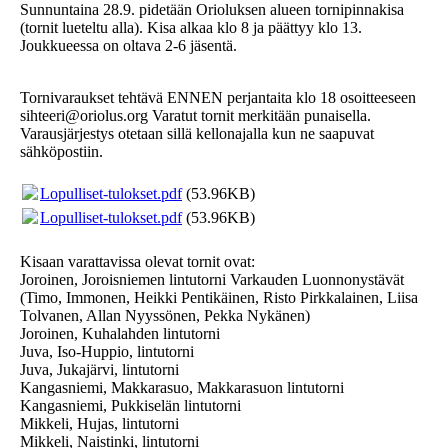
Sunnuntaina 28.9. pidetään Orioluksen alueen tornipinnakisa
(tornit lueteltu alla). Kisa alkaa klo 8 ja päättyy klo 13.
Joukkueessa on oltava 2-6 jäsentä.
Tornivaraukset tehtävä ENNEN perjantaita klo 18 osoitteeseen
sihteeri@oriolus.org Varatut tornit merkitään punaisella.
Varausjärjestys otetaan sillä kellonajalla kun ne saapuvat
sähköpostiin.
Lopulliset-tulokset.pdf
(53.96KB)
Lopulliset-tulokset.pdf
(53.96KB)
Kisaan varattavissa olevat tornit ovat:
Joroinen, Joroisniemen lintutorni Varkauden Luonnonystävät
(Timo, Immonen, Heikki Pentikäinen, Risto Pirkkalainen, Liisa
Tolvanen, Allan Nyyssönen, Pekka Nykänen)
Joroinen, Kuhalahden lintutorni
Juva, Iso-Huppio, lintutorni
Juva, Jukajärvi, lintutorni
Kangasniemi, Makkarasuo, Makkarasuon lintutorni
Kangasniemi, Pukkiselän lintutorni
Mikkeli, Hujas, lintutorni
Mikkeli, Naistinki, lintutorni