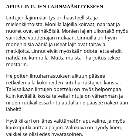
APUA LINTUJEN LAJINMÄÄRITYKSEEN
Lintujen lajinmääritys on haasteellista ja
mielenkiintoista. Monilla lajeilla koiraat, naaraat ja
nuoret ovat erinäköisiä. Monien lajien ulkonäkö myös
vaihtelee vuodenajan mukaan. Linnuilla on hyvin
monenlaisia ääniä ja useat lajit ovat taitavia
matkijoita. Linnut eivät myöskään odota, että ehdit
nähdä ne kunnolla. Mutta muista - harjoitus tekee
mestarin.
Helpoiten lintuharrastuksen alkuun pääsee
retkeilemällä kokeneiden lintuharrastajien kanssa.
Talvisaikaan lintujen opettelu on myös helpompaa
kuin keväällä, koska talvella lintuja on vähemmän ja
niiden ruokaillessa lintulaudalla ne pääsee näkemään
läheltä.
Hyvä kiikari on lähes välttämätön apuväline, ja myös
kaukoputki auttaa paljon. Valokuva on hyödyllinen,
vaikkei se olisi edes hyvätasoinen.