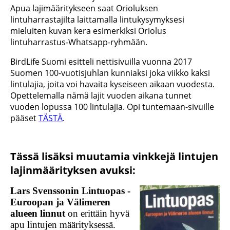
Apua lajimääritykseen saat Orioluksen
lintuharrastajilta laittamalla lintukysymyksesi
mieluiten kuvan kera esimerkiksi Oriolus
lintuharrastus-Whatsapp-ryhmään.
BirdLife Suomi esitteli nettisivuilla vuonna 2017
Suomen 100-vuotisjuhlan kunniaksi joka viikko kaksi
lintulajia, joita voi havaita kyseiseen aikaan vuodesta.
Opettelemalla nämä lajit vuoden aikana tunnet
vuoden lopussa 100 lintulajia. Opi tuntemaan-sivuille
pääset
TÄSTÄ
.
Tässä lisäksi muutamia vinkkejä lintujen
lajinmäärityksen avuksi:
Lars Svenssonin Lintuopas -
Euroopan ja Välimeren
alueen linnut
on erittäin hyvä
apu lintujen määrityksessä.