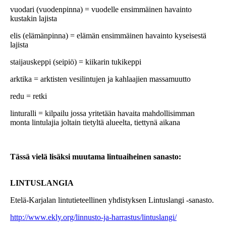
vuodari (vuodenpinna) = vuodelle ensimmäinen havainto
kustakin lajista
elis (elämänpinna) = elämän ensimmäinen havainto kyseisestä
lajista
staijauskeppi (seipiö) = kiikarin tukikeppi
arktika = arktisten vesilintujen ja kahlaajien massamuutto
redu = retki
linturalli = kilpailu jossa yritetään havaita mahdollisimman
monta lintulajia joltain tietyltä alueelta, tiettynä aikana
Tässä vielä lisäksi muutama lintuaiheinen sanasto:
LINTUSLANGIA
Etelä-Karjalan lintutieteellinen yhdistyksen Lintuslangi -sanasto.
http://www.ekly.org/linnusto-ja-harrastus/lintuslangi/