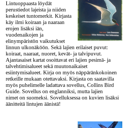
Lintuoppaasta löydät
perustiedot lajeista ja niiden
keskeiset tuntomerkit. Kirjasta
käy ilmi koiraan ja naaraan
erojen lisäksi iän,
vuodenaikojen ja
elinympäristön vaikutukset
linnun ulkonäköön. Sekä lajien erilaiset puvut:
koiraat, naaraat, nuoret, kevät- ja talvipuvut.
Ajantasaiset kartat osoittavat eri lajien pesimä- ja
talvehtimisalueet sekä muutonaikaiset
esiintymisalueet. Kirja on myös näppäränkokoinen
retkeille mukaan otettavaksi. Kirjasta on saatavilla
myös puhelimelle ladattava sovellus, Collins Bird
Guide. Sovellus on englanniksi, mutta lajien
nimet
on suomeksi. Sovelluksessa on kuvien lisäksi
äänitteitä lintujen äänistä!