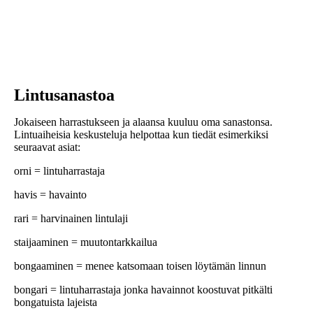
Lintusanastoa
Jokaiseen harrastukseen ja alaansa kuuluu oma sanastonsa.
Lintuaiheisia keskusteluja helpottaa kun tiedät esimerkiksi
seuraavat asiat:
orni = lintuharrastaja
havis = havainto
rari = harvinainen lintulaji
staijaaminen = muutontarkkailua
bongaaminen = menee katsomaan toisen löytämän linnun
bongari = lintuharrastaja jonka havainnot koostuvat pitkälti
bongatuista lajeista