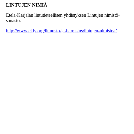
LINTUJEN NIMIÄ
Etelä-Karjalan lintutieteellisen yhdistyksen Lintujen nimistö-
sanasto.
http://www.ekly.org/linnusto-ja-harrastus/lintujen-nimistoa/