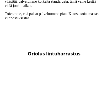
ylläpitää palvelumme korkeita standardeja, tämä vaihe kestää
vielä jonkin aikaa.
Toivomme, että palaat palveluumme pian. Kiitos osoittamastasi
kiinnostuksesta!
Oriolus lintuharrastus
Lintuharrastus-ryhmä on tarkoitettu kaikenlaiseen lintuaiheiseen
keskusteluun ja
sinne voi lähettää myös kuvia retkiltä. Jos haluat
liittyä ryhmään, lähetä
tekstiviesti Maria Tirkkoselle, p. 040
maria.tirkkonen@hotmail.com.
7450963 tai sähköposti
Oriolus-hälyt
Hälyt-ryhmä on tarkoitettu erityisen mielenkiintoisten
havaintojen ilmoittamiseen muille orioluslaisille. Siihen voi
liittyä lähettämällä sähköpostia osoitteeseen
elina.enho@finntrek.com.