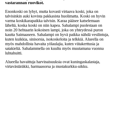
vastarannan ruovikot.
Enonkoski on lyhyt, mutta kovasti virtaava koski, joka on
talvisinkin auki kovista pakkasista huolimatta. Koski on hyvin
varma koskikarapaikka talvisin. Karaa pääsee katselemaan
läheltä, koska koski on niin kapea. Sahalampi puolestaan on
noin 20 hehtaarin kokoinen lampi, joka on yhteydessä puron
kautta Saimaaseen. Sahalampi on hyvä paikka nähdä vesilintuja,
kuten kuikkia, sinisorsia, isokoskeloita ja telkkiä. Alueella on
myös mahdollista havaita yölaulajia, kuten viitakerttusia ja
satakieliä. Sahalammella on kuultu myös muutamana vuonna
luhtahuitti.
Alueella havaittuja harvinaisuuksia ovat kuningaskalastaja,
virtavästäräkki, harmaasorsa ja mustakurkku-uikku.