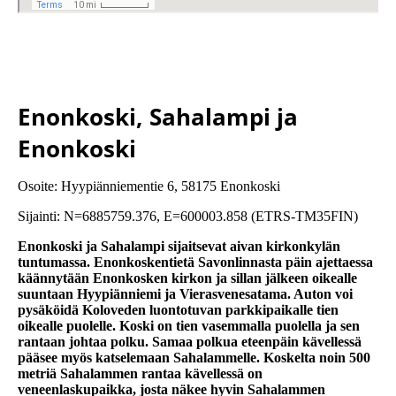
Enonkoski, Sahalampi ja
Enonkoski
Osoite: Hyypiänniementie 6, 58175 Enonkoski
Sijainti: N=6885759.376, E=600003.858 (ETRS-TM35FIN)
Enonkoski ja Sahalampi sijaitsevat aivan kirkonkylän
tuntumassa. Enonkoskentietä Savonlinnasta päin ajettaessa
käännytään Enonkosken kirkon ja sillan jälkeen oikealle
suuntaan Hyypiänniemi ja Vierasvenesatama. Auton voi
pysäköidä Koloveden luontotuvan parkkipaikalle tien
oikealle puolelle. Koski on tien vasemmalla puolella ja sen
rantaan johtaa polku. Samaa polkua eteenpäin kävellessä
pääsee myös katselemaan Sahalammelle. Koskelta noin 500
metriä Sahalammen rantaa kävellessä on
veneenlaskupaikka, josta näkee hyvin Sahalammen