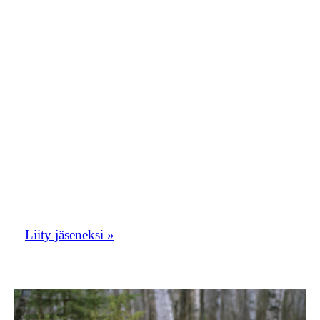
moderaattori1.oriolusposti@gmail.com.
Kirjoita viestiin nimesi ja teksti ”haluan
liittyä Orioluspostiin”. Toivomme, että
Orioluspostista tulisi vilkas
keskustelupalsta. Oriolusposti toimii myös
yhdistyksen tiedotuskanavana.
Liity tästä Etelä-Savon lintuharrastajien
porukkaan!
Liity jäseneksi »